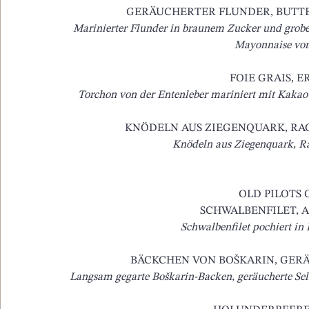
GERÄUCHERTER FLUNDER, BUTT
Marinierter Flunder in braunem Zucker und grobe
Mayonnaise vo
FOIE GRAIS, E
Torchon von der Entenleber mariniert mit Kakao
KNÖDELN AUS ZIEGENQUARK, RAG
Knödeln aus Ziegenquark, Ra
OLD PILOTS 
SCHWALBENFILET, 
Schwalbenfilet pochiert in 
BÄCKCHEN VON BOŠKARIN, GERÄU
Langsam gegarte Boškarin-Backen, geräucherte Sell