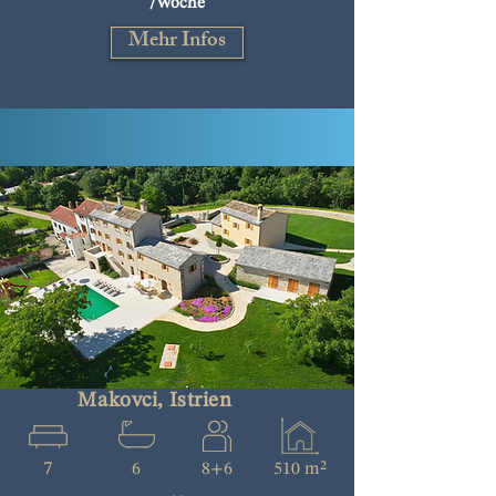
/Woche
Mehr Infos
Makovci, Istrien
7
6
8+6
510 m²