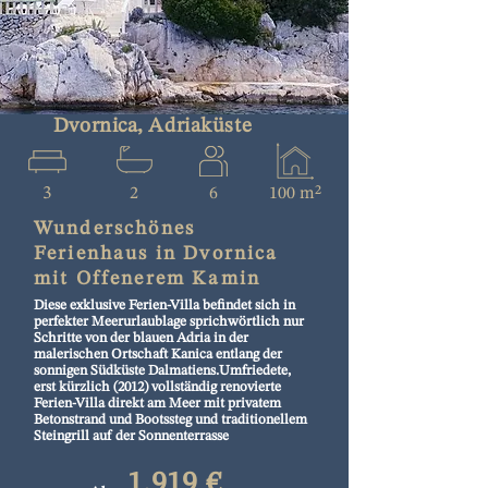
Dvornica, Adriaküste
3
2
6
100 m²
Wunderschönes
Ferienhaus in Dvornica
mit Offenerem Kamin
Diese exklusive Ferien-Villa befindet sich in
perfekter Meerurlaublage sprichwörtlich nur
Schritte von der blauen Adria in der
malerischen Ortschaft Kanica entlang der
sonnigen Südküste Dalmatiens.Umfriedete,
erst kürzlich (2012) vollständig renovierte
Ferien-Villa direkt am Meer mit privatem
Betonstrand und Bootssteg und traditionellem
Steingrill auf der Sonnenterrasse
1.919 €