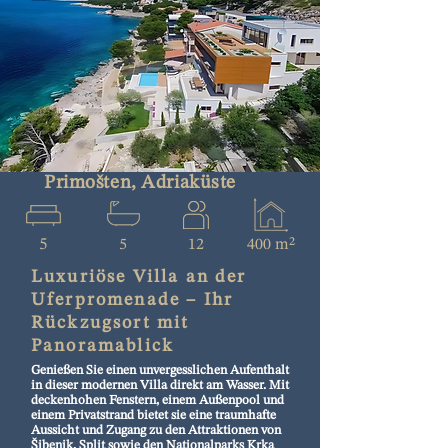
Primošten, Adriaküste
5
5
12
400 m²
Luxuriöse Villa an der
Uferpromenade – Ihr
Rückzugsort mit
Panoramablick
Genießen Sie einen unvergesslichen Aufenthalt
in dieser modernen Villa direkt am Wasser. Mit
deckenhohen Fenstern, einem Außenpool und
einem Privatstrand bietet sie eine traumhafte
Aussicht und Zugang zu den Attraktionen von
Šibenik, Split sowie den Nationalparks Krka