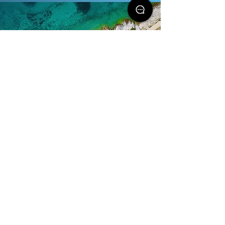
Primošten Burnji
6
5
12
300 m²
Traumhaftes Ferienhaus in
Primošten mit Infinity-
Pool
Dieses charmante Ferienhaus in Primošten
erstreckt sich über drei Etagen und bietet
atemberaubenden Meerblick. Genießen Sie
den Infinity-Pool, Terrassen,
Grillmöglichkeiten und die perfekte Lage für