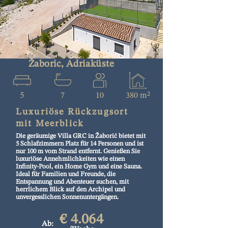
Žaboric, Adriaküste
5
7
10
380 m²
Luxuriöse Rückzugsort
mit Meerblick
Die geräumige Villa GRC in Žaborić bietet mit
5 Schlafzimmern Platz für 14 Personen und ist
nur 100 m vom Strand entfernt. Genießen Sie
luxuriöse Annehmlichkeiten wie einen
Infinity-Pool, ein Home Gym und eine Sauna.
Ideal für Familien und Freunde, die
Entspannung und Abenteuer suchen, mit
herrlichem Blick auf den Archipel und
unvergesslichen Sonnenuntergängen.
€ 4.064
Ab: