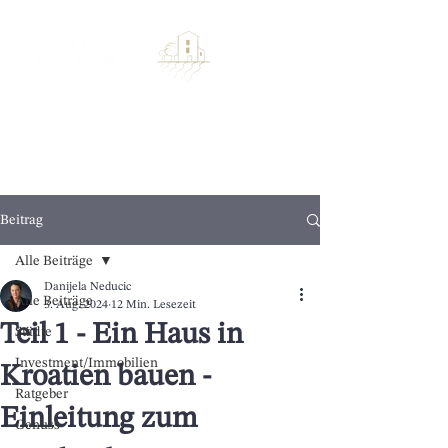
Beitrag
Alle Beiträge
Danijela Neducic
Alle Beiträge
3. Aug. 2024
12 Min. Lesezeit
Teil 1 - Ein Haus in
Städte
Investment/Immobilien
Kroatien bauen -
Ratgeber
Einleitung zum
Genuss