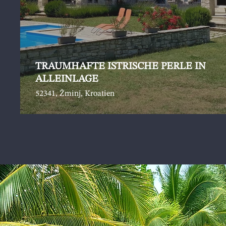
TRAUMHAFTE ISTRISCHE PERLE IN
ALLEINLAGE
52341, Žminj, Kroatien