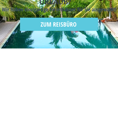
URLAUB?
Wir haben einzigartige Ferienhäuser für Sie ausgewählt!
ZUM REISBÜRO
Um unser Verkaufsteam zu kontaktieren, senden Sie
uns eine E-Mail oder rufen Sie uns an:
info@kroatische-perlen.com
Mobil: +49 163 90 50 325
Tel: +49 7720 99 24 99 4
Fax: +49 7720 809782
Büro Pula: +385 91 9080609
Oder nutzen Sie unser Kontaktformular: