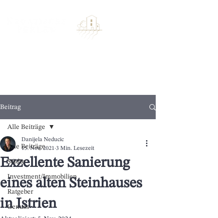
Beitrag
Alle Beiträge
Danijela Neducic
Alle Beiträge
15. Nov. 2021
3 Min. Lesezeit
Exzellente Sanierung
Städte
Investment/Immobilien
eines alten Steinhauses
Ratgeber
in Istrien
Genuss