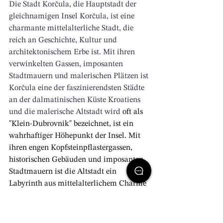
Die Stadt Korčula, die Hauptstadt der 
gleichnamigen Insel Korčula, ist eine 
charmante mittelalterliche Stadt, die 
reich an Geschichte, Kultur und 
architektonischem Erbe ist. Mit ihren 
verwinkelten Gassen, imposanten 
Stadtmauern und malerischen Plätzen ist 
Korčula eine der faszinierendsten Städte 
an der dalmatinischen Küste Kroatiens 
und die malerische Altstadt wird
 oft als 
"Klein-Dubrovnik" bezeichnet, ist ein 
wahrhaftiger Höhepunkt der Insel. Mit 
ihren engen Kopfsteinpflastergassen, 
historischen Gebäuden und imposanten 
Stadtmauern ist die Altstadt ein 
Labyrinth aus mittelalterlichem Charme 
und faszinierender Architektu
r, 
in dem 
man leicht die Orientierung verlieren 
kann
. Besucher können durch die engen 