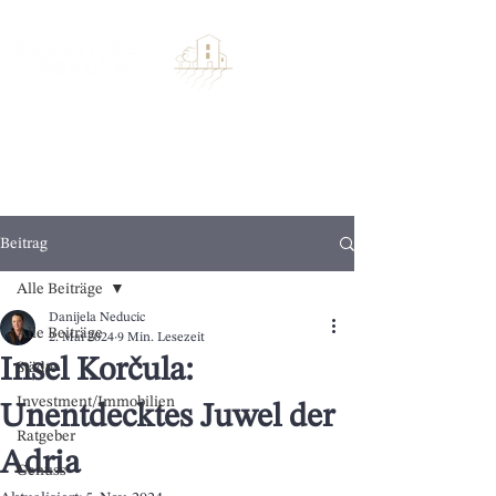
Beitrag
Alle Beiträge
Danijela Neducic
Alle Beiträge
2. Mai 2024
9 Min. Lesezeit
Insel Korčula:
Städte
Investment/Immobilien
Unentdecktes Juwel der
Ratgeber
Adria
Genuss