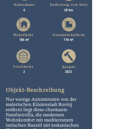
Badezimmer
Entfernung vom Meer
4
20 km
Wohnfläche
Grundstücksfläche
186 m²
718 m²
Stockwerke
Baujahr
2
2023
Objekt-Beschreibung
Nur wenige Autominuten von der
malerischen Küstenstadt Rovinj
entfernt liegt diese charmante
Familienvilla, die modernen
Wohnkomfort mit mediterranem
istrischen Baustil mit toskanischen