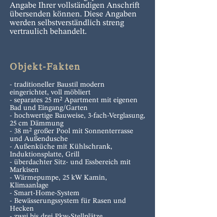
Angabe Ihrer vollständigen Anschrift
übersenden können. Diese Angaben
werden selbstverständlich streng
vertraulich behandelt.
Objekt-Fakten
- traditioneller Baustil modern
eingerichtet, voll möbliert
- separates 25 m² Apartment mit eigenen
Bad und Eingang/Garten
- hochwertige Bauweise, 3-fach-Verglasung,
25 cm Dämmung
- 38 m² großer Pool mit Sonnenterrasse
und Außendusche
- Außenküche mit Kühlschrank,
Induktionsplatte, Grill
- überdachter Sitz- und Essbereich mit
Markisen
- Wärmepumpe, 25 kW Kamin,
Klimaanlage
- Smart-Home-System
- Bewässerungssystem für Rasen und
Hecken
- zwei bis drei Pkw-Stellplätze