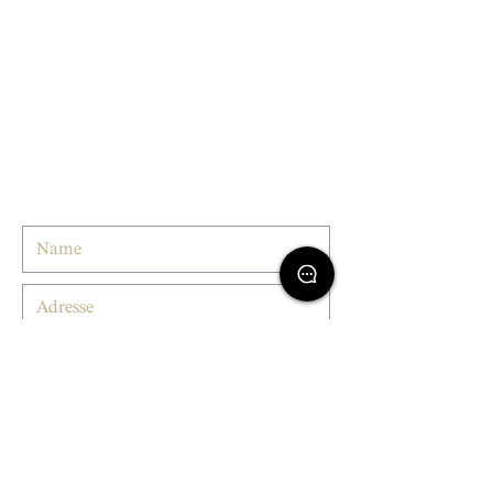
an:
info@kroatische-perlen.com
Mobil:
+49 163 90 50 325
Tel:
+49 7720 99 24 99 4
Fax:
+49 7720 809782
Büro Pula:
+385 91 9080609
Oder nutzen Sie unser Kontaktformular: